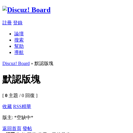
註冊
登錄
論壇
搜索
幫助
導航
Discuz! Board
» 默認版塊
默認版塊
[
0
主題 / 0 回復 ]
收藏
RSS
精華
版主: *空缺中*
返回首頁
發帖