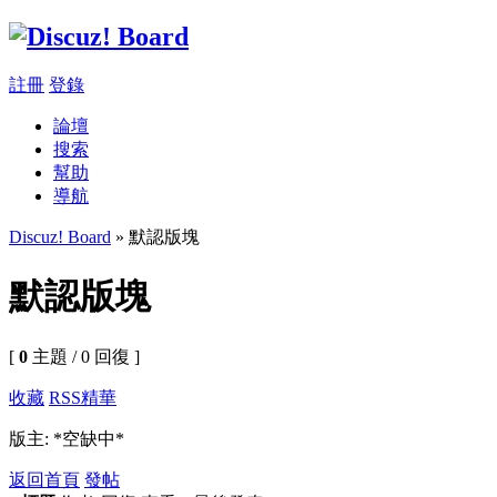
註冊
登錄
論壇
搜索
幫助
導航
Discuz! Board
» 默認版塊
默認版塊
[
0
主題 / 0 回復 ]
收藏
RSS
精華
版主: *空缺中*
返回首頁
發帖