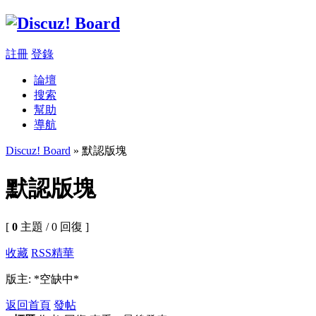
註冊
登錄
論壇
搜索
幫助
導航
Discuz! Board
» 默認版塊
默認版塊
[
0
主題 / 0 回復 ]
收藏
RSS
精華
版主: *空缺中*
返回首頁
發帖