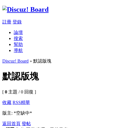
註冊
登錄
論壇
搜索
幫助
導航
Discuz! Board
» 默認版塊
默認版塊
[
0
主題 / 0 回復 ]
收藏
RSS
精華
版主: *空缺中*
返回首頁
發帖